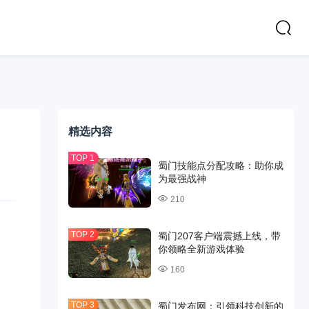
精选内容
蜀门技能点分配攻略：助你成
为最强战神
210
蜀门207客户端震撼上线，带
你领略全新游戏体验
160
蜀门发布网：引领科技创新的