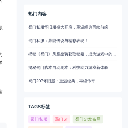
的
热门内容
蜀门私服怀旧服盛大开启，重温经典再续前缘
额
蜀门私服：异能传说与精彩表现！
揭秘《蜀门》凤凰坐骑获取秘籍，成为游戏中的焦点！
的
踏
揭秘蜀门脚本自动刷本：科技助力游戏新体验
蜀门207怀旧服：重温经典，再续传奇
这
TAGS标签
蜀门私服
蜀门sf
蜀门sf发布网