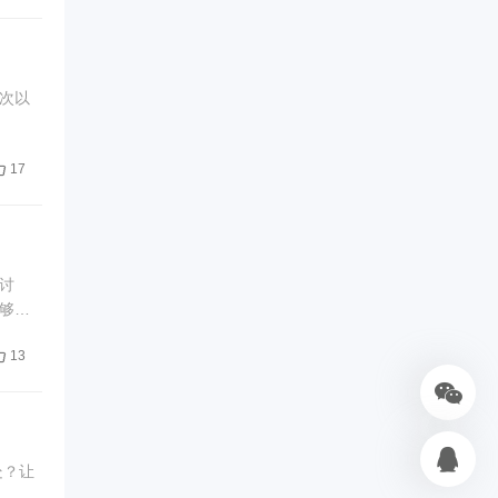
次以
17
讨
够重
13
处？让