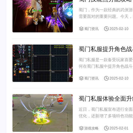
蜀门，作为一款经典的武侠游
需要面对的重要问题。今天，
蜀门资讯
2025-02-10
蜀门私服提升角色战
蜀门私服是一款备受玩家喜爱
何在蜀门私服中提升角色战斗
蜀门资讯
2025-02-10
蜀门私服体验全面升
近日，蜀门私服宣布进行全面
优化，还新增了多项特色功能
游戏攻略
2025-02-01