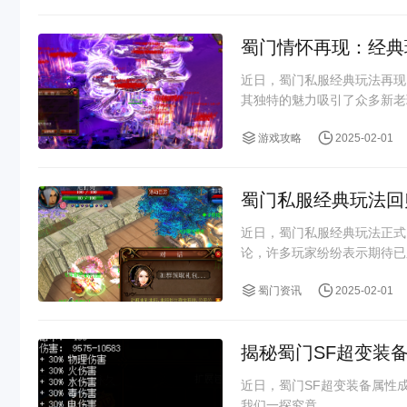
蜀门情怀再现：经典
近日，蜀门私服经典玩法再现
其独特的魅力吸引了众多新老
游戏攻略
2025-02-01
蜀门私服经典玩法回
近日，蜀门私服经典玩法正式
论，许多玩家纷纷表示期待已
温当年的热血与激情。
蜀门资讯
2025-02-01
揭秘蜀门SF超变装
近日，蜀门SF超变装备属性
我们一探究竟。